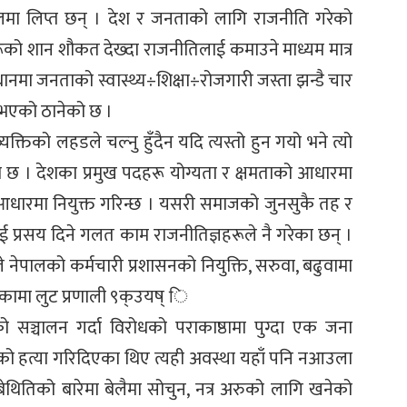
लमा लिप्त छन् । देश र जनताको लागि राजनीति गरेको
रूको शान शौकत देख्दा राजनीतिलाई कमाउने माध्यम मात्र
ंविधानमा जनताको स्वास्थ्य÷शिक्षा÷रोजगारी जस्ता झन्डै चार
ा भएको ठानेको छ ।
क्तिको लहडले चल्नु हुँदैन यदि त्यस्तो हुन गयो भने त्यो
ेको छ । देशका प्रमुख पदहरू योग्यता र क्षमताको आधारमा
ो आधारमा नियुक्त गरिन्छ । यसरी समाजको जुनसुकै तह र
ई प्रसय दिने गलत काम राजनीतिज्ञहरूले नै गरेका छन् ।
नेपालको कर्मचारी प्रशासनको नियुक्ति, सरुवा, बढुवामा
रिकामा लुट प्रणाली ९क्उयष् ि
ञ्चालन गर्दा विरोधको पराकाष्ठामा पुग्दा एक जना
्डको हत्या गरिदिएका थिए त्यही अवस्था यहाँ पनि नआउला
ो बेथितिको बारेमा बेलैमा सोचुन, नत्र अरुको लागि खनेको