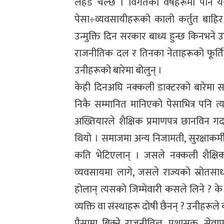
लहड चल्छ । विगतका वर्षहरूमा पनि यस
पेसा÷व्यवसायीहरूको कालो कर्तुत बाहि
उन्मुक्ति दिन सरकार बाध्य हुन्छ किनभने 
राजनीतिक दल र तिनका नेताहरूको फूर्ति
उनीहरूको बारेमा बोलुन् ।
केही दिनअघि नक्कली डाक्टरको बारेमा स
निकै सम्मानित मानिएको पेसाभित्र पनि त्
अख्तियारले शैक्षिक प्रमाणपत्र छानविन गर
थियो । समाजमा अन्य निजामती, सुरक्षाकर्म
कति भेटिएलान् । जसले नक्कली शैक्षिक
व्यवसायमा लागे, जसले राज्यको स्रोतसा
होलान् त्यसको जिम्मेवारी कसले लिने ? के 
व्यक्ति वा संस्थाहरू दोषी छैनन् ? उनीहरूले का
पैसामा बिक्ने राजनीतिज्ञ, प्रशासक, सेव