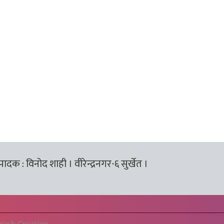
्पादक : विनोद शाही । वीरेन्द्रनगर-६ सुर्खेत ।