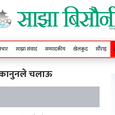
Sajha Bisaunee
e News Portal
िचार
साझा संवाद
सम्पादकीय
खेलकुद
सौंराइ
 कानुनले चलाऊ