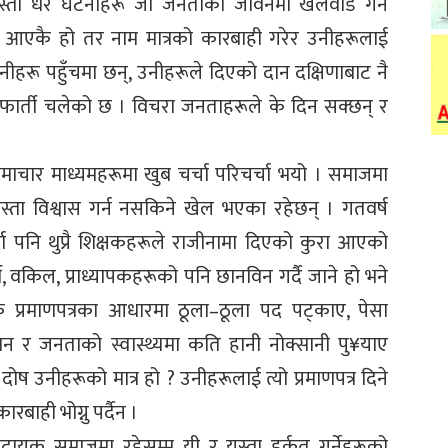
्ता धेरै घटनाहरू जो जनताको जीवनमा खेलवाड गर्ने
र आएकै हो तर नाम मात्रको कारबाही गरेर उनीहरूलाई
उनीहरू पहुँचमा छन्, उनीहरूले दिएको दान दक्षिणाबाट नै
फार्ती चलेको छ । विचरा जनताहरूले के दिन सक्छन् र
माचार माध्यमहरूमा खुब चर्चा परिचर्चा भयो । समाजमा
यस्ता विश्वास गर्न नसकिने खेल भएका रहेछन् । गतवर्ष
्दा पनि थुप्रै शिक्षकहरूले राजीनामा दिएको कुरा आएको
ी, वकिल, प्राध्यापकहरूको पनि छानविन गर्दै जाने हो भने
 प्रमाणपत्रका आधारमा ठूला–ठूला पद पट्काए, पेसा
धन र जनताको स्वास्थ्यमा कति हानी नोक्सानी पु¥याए
दोष उनीहरूको मात्र हो ? उनीहरूलाई त्यो प्रमाणपत्र दिने
रबाही भोग्नु पर्दैन ।
ाप्रदायक समाजमा रहेसम्म यी र यस्ता हर्कत गर्नेहरूको