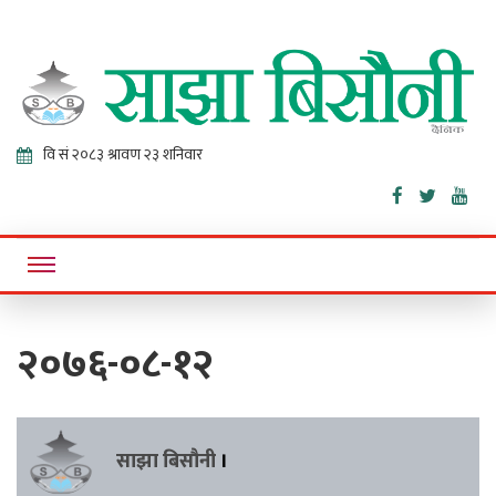
Sajha
Online News Portal
Bisaunee
२०७६-०८-१२
साझा बिसौनी
।