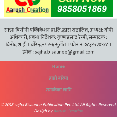
साझा बिसौनी पब्लिकेशन प्रा.लि.द्धारा सञ्चालित, अध्यक्ष: गोपी
अधिकारी, प्रबन्ध निर्देशक: कृष्णप्रसाद रेग्मी, सम्पादक :
विनोद शाही । वीरेन्द्रनगर-६ सुर्खेत । फोन नं. ०८३-५२०९८८ ।
इमेल :
sajha.bisaunee@gmail.com
Home
हाम्रो बारेमा
सम्पर्कका लागि
© 2018 sajha Bisaunee Publication Pvt. Ltd. All Rights Reserved.
Desigh by
Aarush Creation