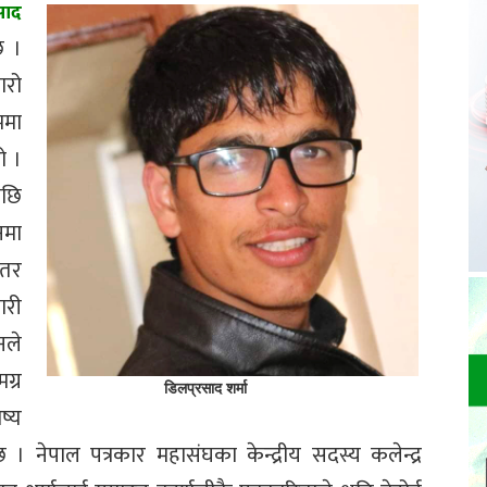
साद
छ ।
ारो
ममा
ो ।
पछि
नमा
 तर
ारी
नले
ग्र
डिलप्रसाद शर्मा
ष्य
 नेपाल पत्रकार महासंघका केन्द्रीय सदस्य कलेन्द्र