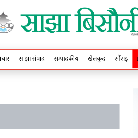
Sajha Bisaunee
e News Portal
िचार
साझा संवाद
सम्पादकीय
खेलकुद
सौंराइ