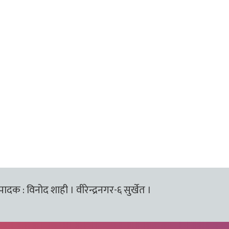
्पादक : विनोद शाही । वीरेन्द्रनगर-६ सुर्खेत ।