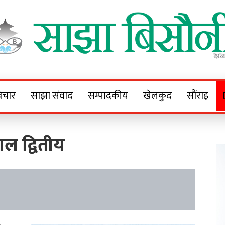
Sajha Bisaunee
e News Portal
िचार
साझा संवाद
सम्पादकीय
खेलकुद
सौंराइ
ाल द्वितीय