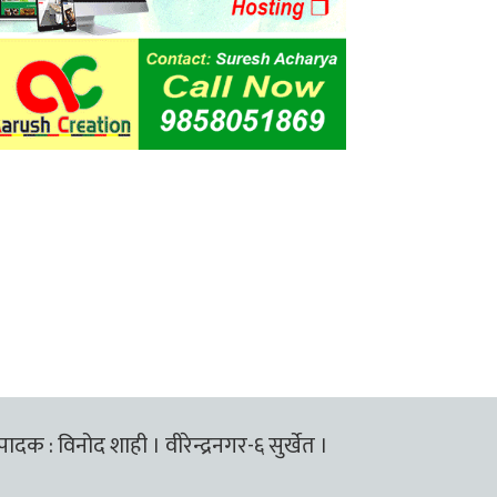
्पादक : विनोद शाही । वीरेन्द्रनगर-६ सुर्खेत ।