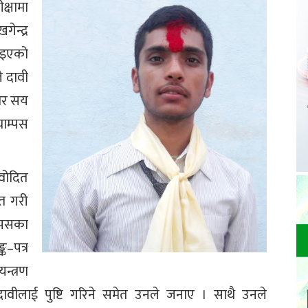
्षामा
ेन्द्र
लिइएको
े दावी
चार सय
याम्पस
वोदित
्त गरी
्पसका
्क–पत्र
्त्रण
दावीलाई पुष्टि गरिने समेत उनले जनाए । साथै उनले