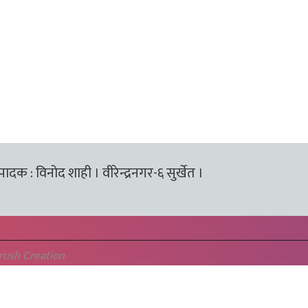
्पादक : विनोद शाही । वीरेन्द्रनगर-६ सुर्खेत ।
rush Creation