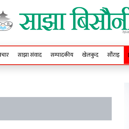
Sajha Bisaunee
e News Portal
िचार
साझा संवाद
सम्पादकीय
खेलकुद
सौंराइ