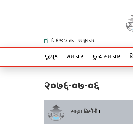
Onlin
गृहपृष्ठ
समाचार
मुख्य समाचार
व
२०७६-०७-०६
साझा बिसौनी
।