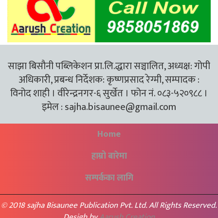
साझा बिसौनी पब्लिकेशन प्रा.लि.द्धारा सञ्चालित, अध्यक्ष: गोपी
अधिकारी, प्रबन्ध निर्देशक: कृष्णप्रसाद रेग्मी, सम्पादक :
विनोद शाही । वीरेन्द्रनगर-६ सुर्खेत । फोन नं. ०८३-५२०९८८ ।
इमेल :
sajha.bisaunee@gmail.com
Home
हाम्रो बारेमा
सम्पर्कका लागि
© 2018 sajha Bisaunee Publication Pvt. Ltd. All Rights Reserved.
Desigh by
Aarush Creation