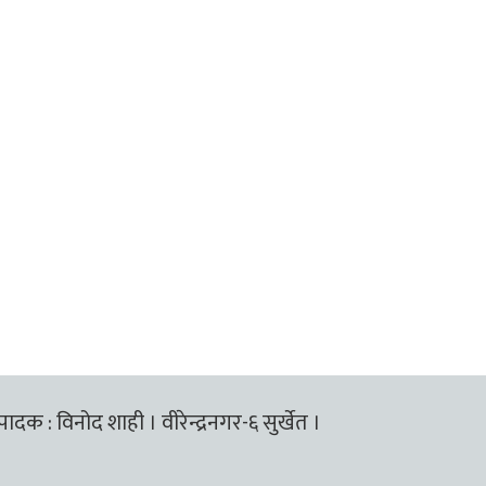
्पादक : विनोद शाही । वीरेन्द्रनगर-६ सुर्खेत ।