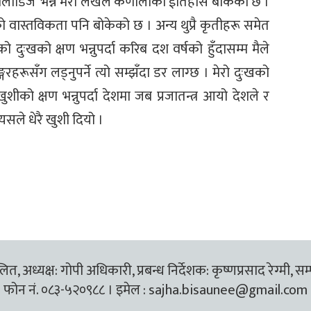
ङ मेलोडिज’ भन्ने मेरो लेखले कर्णालीको ईतिहाँस बोकेको छ ।
 वास्तविकता पनि बोकेको छ । अन्य थुप्रै कृतीहरू समेत
दुःखको क्षण भन्नुपर्दा करिब दश वर्षको हुँदासम्म मैले
्गरहरूसँग लड्नुपर्ने त्यो सम्झँदा डर लाग्छ । मेरो दुःखको
 खुशीको क्षण भन्नुपर्दा देशमा जब प्रजातन्त्र आयो देशले र
त्यसले धेरै खुशी दियो ।
त, अध्यक्ष: गोपी अधिकारी, प्रबन्ध निर्देशक: कृष्णप्रसाद रेग्मी, सम
फोन नं. ०८३-५२०९८८ । इमेल :
sajha.bisaunee@gmail.com