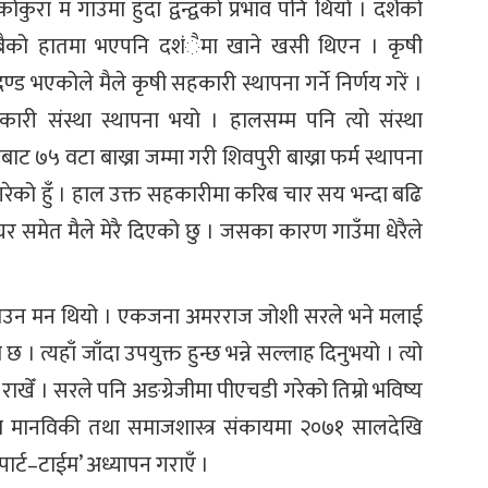
ोकुरा म गाउँमा हुँदा द्वन्द्वको प्रभाव पनि थियो । दशैंको
बैको हातमा भएपनि दशंैमा खाने खसी थिएन । कृषी
ड भएकोले मैले कृषी सहकारी स्थापना गर्ने निर्णय गरें ।
ारी संस्था स्थापना भयो । हालसम्म पनि त्यो संस्था
ँबाट ७५ वटा बाख्रा जम्मा गरी शिवपुरी बाख्रा फर्म स्थापना
ा गरेको हुँ । हाल उक्त सहकारीमा करिब चार सय भन्दा बढि
र समेत मैले मेरै दिएको छु । जसका कारण गाउँमा धेरैले
न गराउन मन थियो । एकजना अमरराज जोशी सरले भने मलाई
छ । त्यहाँ जाँदा उपयुक्त हुन्छ भन्ने सल्लाह दिनुभयो । त्यो
ाखेँ । सरले पनि अङग्रेजीमा पीएचडी गरेको तिम्रो भविष्य
यालयमा मानविकी तथा समाजशास्त्र संकायमा २०७१ सालदेखि
‘पार्ट–टाईम’ अध्यापन गराएँ ।