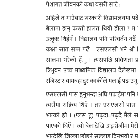
पेशागत जीवनको कथा यसरी साटे :
अहिले त गाउँबाट सरकारी विद्यामलयमा पढेर 
बेलामा झन् कस्तो हालत थियो होला ? म पन
उत्कृष्ट थिईनँ । विद्यालय पनि परिवर्तन गर्
कक्षा सात सम्म पढेँ । एसएलसी भने श्री 
सालमा गरेको हँु । त्यसपछि प्रविणता प्रम
त्रिभुवन उच्च माध्यमिक विद्यालय दैलेखमा 
रजिस्टार यामबहादुर कार्कीले मलाई पढाउन
एसएलसी पास हुनुभन्दा अघि पढाईमा पनि म 
त्यसैमा सक्रिय थिएँ । तर एसएलसी पास
भएको हो । (प्लस टू) पढ्दा–पढ्दै मैले
पाएको थिएँ । त्यो बेलादेखि अङ्ग्रेजीमा मेर
भएदेखि जिल्ला छोड्ने सल्लाह दिनुभयो र म दैल