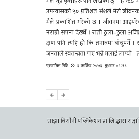
मैले थुप्रै कृतीहरू पनि लेखेको छु । ‘हन्टि
उपन्यासको ५० प्रतिशत अंशले मेरो जीवनको
मैले प्रकाशित गरेको छ । जीवनमा आइपरेको 
नराम्रो सपना देख्थेँ । राती ठुला–ठुला अजिङ
क्षण पनि त्यहि हो कि तनाबमा बाँच्नुपर्ने ।
जनताले स्वतन्त्रता पाए भन्ने मलाई लाग्यो । 
प्रकाशित मितिः
६ कार्तिक २०७६, बुधबार ०८:१८
साझा बिसौनी पब्लिकेशन प्रा.लि.द्धारा सञ्चालि