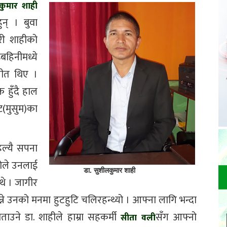
कुमार शाही
न् । बुवा
री शाहीको
िनीमध्ये
सीत थिए ।
क हुँदै हाल
ट(मुसुम)का
ल्यै सपना
कोले उनलाई
डा. सुशीलकुमार शाही
थे । जागीर
न्ने उनको मनमा हुटहुटि चलिरहन्थ्यो । आफ्ना लागि भन्दा
ाउने डा. शाहीले हाम्रा सहकर्मी
सँग आफ्नो
सीता वली