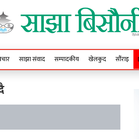
Sajha Bisaunee
e News Portal
िचार
साझा संवाद
सम्पादकीय
खेलकुद
सौंराइ
दै