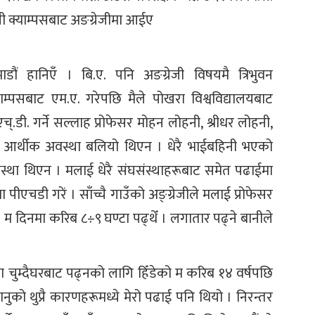
ी क्याम्पसबाट अङग्रेजीमा आईए
डौं हानिएँ । बि.ए. पनि अङग्रेजी विषयमै त्रिभुवन
ाम्पसबाट एम.ए. गरेपछि मैले पोखरा विश्वविद्यालयबाट
्.डी. गर्ने सल्लाह प्रोफेसर मोहन लोहनी, श्रीधर लोहनी,
 आर्थीक अवस्था बलियो थिएन । धेरै भाईबहिनी भएको
अवस्था थिएन । मलाई धेरै संघसंस्थाहरूबाट समेत पढाईमा
पीएचडी गरें । साँच्चै गाउँको अङ्ग्रेजीले मलाई प्रोफेसर
ँ । म दिनमा करिब ८÷९ घण्टा पढ्थेँ । लगातार पढ्ने बानीले
फलता चुम्दैघरबाट पढ्नको लागि हिँडेको म करिब १४ वर्षपछि
नुको थुप्रै कारणहरूमध्ये मेरो पढाई पनि थियो । निरन्तर