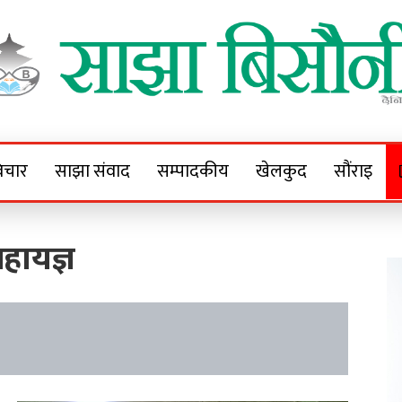
Sajha Bisaunee
e News Portal
िचार
साझा संवाद
सम्पादकीय
खेलकुद
सौंराइ
महायज्ञ