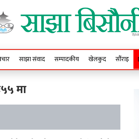
Sajha Bisaunee
e News Portal
िचार
साझा संवाद
सम्पादकीय
खेलकुद
सौंराइ
ः५५ मा