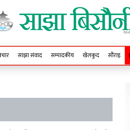
Sajha Bisaunee
e News Portal
िचार
साझा संवाद
सम्पादकीय
खेलकुद
सौंराइ