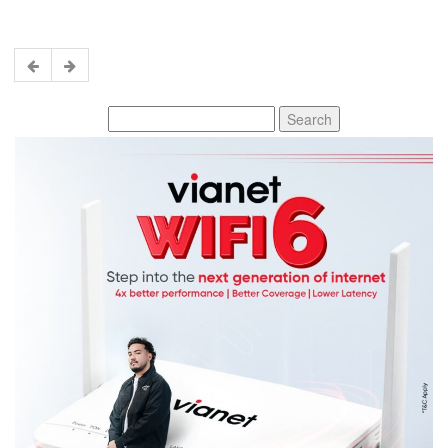
Search
for: