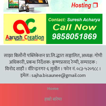
साझा बिसौनी पब्लिकेशन प्रा.लि.द्धारा सञ्चालित, अध्यक्ष: गोपी
अधिकारी, प्रबन्ध निर्देशक: कृष्णप्रसाद रेग्मी, सम्पादक :
विनोद शाही । वीरेन्द्रनगर-६ सुर्खेत । फोन नं. ०८३-५२०९८८ ।
इमेल :
sajha.bisaunee@gmail.com
Home
हाम्रो बारेमा