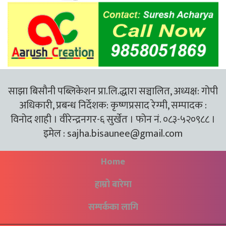
साझा बिसौनी पब्लिकेशन प्रा.लि.द्धारा सञ्चालित, अध्यक्ष: गोपी
अधिकारी, प्रबन्ध निर्देशक: कृष्णप्रसाद रेग्मी, सम्पादक :
विनोद शाही । वीरेन्द्रनगर-६ सुर्खेत । फोन नं. ०८३-५२०९८८ ।
इमेल :
sajha.bisaunee@gmail.com
Home
हाम्रो बारेमा
सम्पर्कका लागि