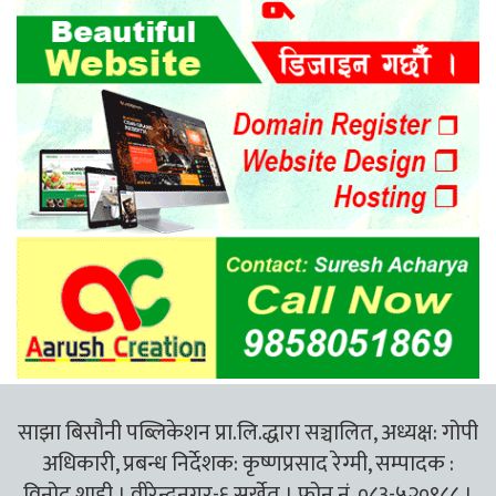
साझा बिसौनी पब्लिकेशन प्रा.लि.द्धारा सञ्चालित, अध्यक्ष: गोपी
अधिकारी, प्रबन्ध निर्देशक: कृष्णप्रसाद रेग्मी, सम्पादक :
विनोद शाही । वीरेन्द्रनगर-६ सुर्खेत । फोन नं. ०८३-५२०९८८ ।