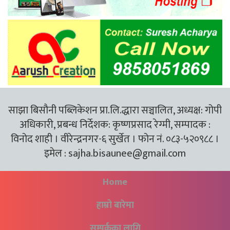
साझा बिसौनी पब्लिकेशन प्रा.लि.द्धारा सञ्चालित, अध्यक्ष: गोपी
अधिकारी, प्रबन्ध निर्देशक: कृष्णप्रसाद रेग्मी, सम्पादक :
विनोद शाही । वीरेन्द्रनगर-६ सुर्खेत । फोन नं. ०८३-५२०९८८ ।
इमेल :
sajha.bisaunee@gmail.com
Home
हाम्रो बारेमा
सम्पर्कका लागि