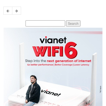
Search
for: