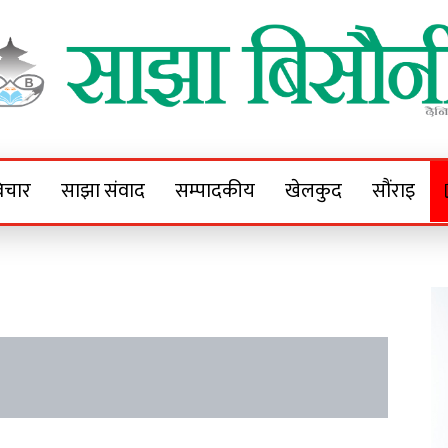
Sajha Bisaunee
e News Portal
िचार
साझा संवाद
सम्पादकीय
खेलकुद
सौंराइ