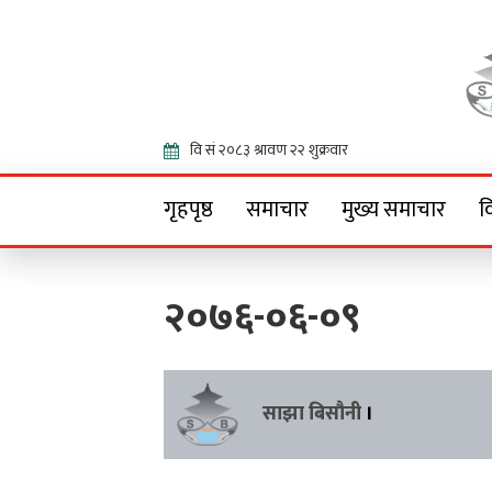
Onlin
गृहपृष्ठ
समाचार
मुख्य समाचार
व
२०७६-०६-०९
साझा बिसौनी
।