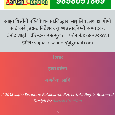
साझा बिसौनी पब्लिकेशन प्रा.लि.द्धारा सञ्चालित, अध्यक्ष: गोपी
अधिकारी, प्रबन्ध निर्देशक: कृष्णप्रसाद रेग्मी, सम्पादक :
विनोद शाही । वीरेन्द्रनगर-६ सुर्खेत । फोन नं. ०८३-५२०९८८ ।
इमेल :
sajha.bisaunee@gmail.com
Home
हाम्रो बारेमा
सम्पर्कका लागि
© 2018 sajha Bisaunee Publication Pvt. Ltd. All Rights Reserved.
Desigh by
Aarush Creation