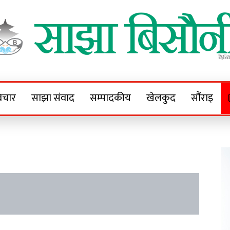
Sajha Bisaunee
e News Portal
िचार
साझा संवाद
सम्पादकीय
खेलकुद
सौंराइ