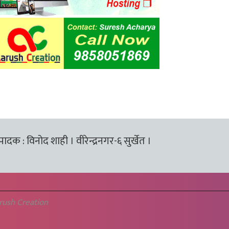
्पादक : विनोद शाही । वीरेन्द्रनगर-६ सुर्खेत ।
rush Creation