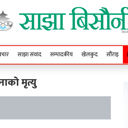
Sajha Bisaunee
e News Portal
िचार
साझा संवाद
सम्पादकीय
खेलकुद
सौंराइ
ाको मृत्यु