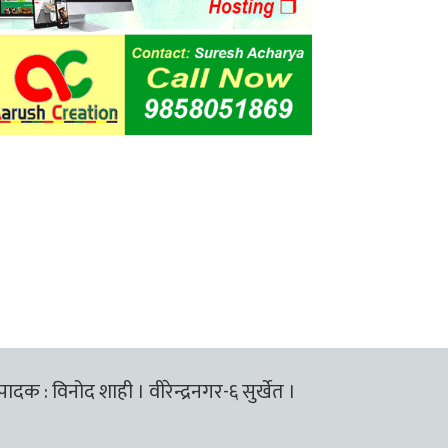
्पादक : विनोद शाही । वीरेन्द्रनगर-६ सुर्खेत ।