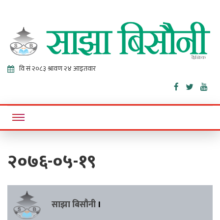
Sajha
Online News Portal
Bisaunee
२०७६-०५-१९
साझा बिसौनी
।