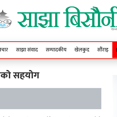
Sajha Bisaunee
e News Portal
िचार
साझा संवाद
सम्पादकीय
खेलकुद
सौंराइ
्रीको सहयोग