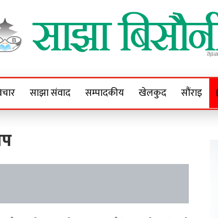
Sajha Bisaunee
e News Portal
िचार
साझा संवाद
सम्पादकीय
खेलकुद
सौंराइ
ोप