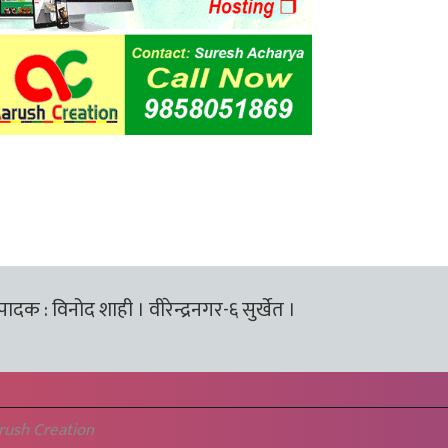
्पादक : विनोद शाही । वीरेन्द्रनगर-६ सुर्खेत ।
rush Creation