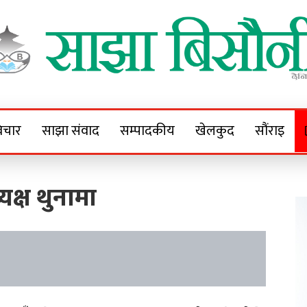
Sajha Bisaunee
e News Portal
िचार
साझा संवाद
सम्पादकीय
खेलकुद
सौंराइ
क्ष थुनामा