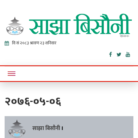
Sajha
Online News Portal
Bisaunee
२०७६-०५-०६
साझा बिसौनी
।