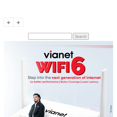
Search
for: