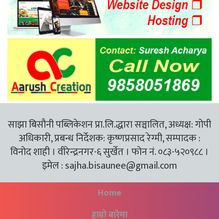
साझा बिसौनी पब्लिकेशन प्रा.लि.द्धारा सञ्चालित, अध्यक्ष: गोपी
अधिकारी, प्रबन्ध निर्देशक: कृष्णप्रसाद रेग्मी, सम्पादक :
विनोद शाही । वीरेन्द्रनगर-६ सुर्खेत । फोन नं. ०८३-५२०९८८ ।
इमेल :
sajha.bisaunee@gmail.com
Home
हाम्रो बारेमा