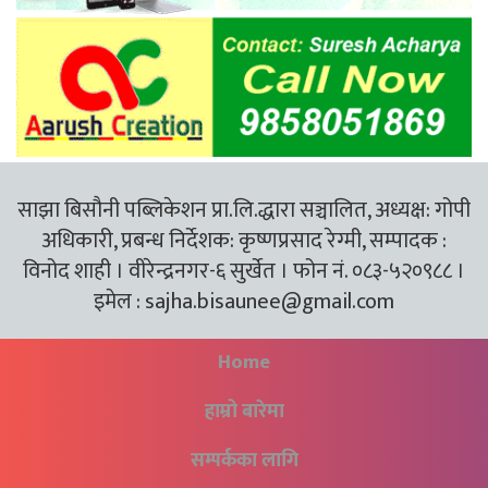
साझा बिसौनी पब्लिकेशन प्रा.लि.द्धारा सञ्चालित, अध्यक्ष: गोपी
अधिकारी, प्रबन्ध निर्देशक: कृष्णप्रसाद रेग्मी, सम्पादक :
विनोद शाही । वीरेन्द्रनगर-६ सुर्खेत । फोन नं. ०८३-५२०९८८ ।
इमेल :
sajha.bisaunee@gmail.com
Home
हाम्रो बारेमा
सम्पर्कका लागि