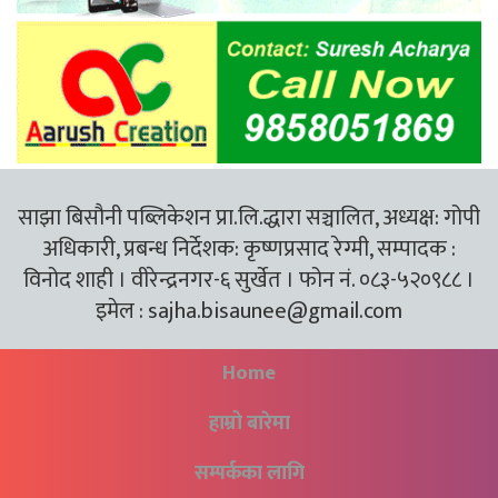
साझा बिसौनी पब्लिकेशन प्रा.लि.द्धारा सञ्चालित, अध्यक्ष: गोपी
अधिकारी, प्रबन्ध निर्देशक: कृष्णप्रसाद रेग्मी, सम्पादक :
विनोद शाही । वीरेन्द्रनगर-६ सुर्खेत । फोन नं. ०८३-५२०९८८ ।
इमेल :
sajha.bisaunee@gmail.com
Home
हाम्रो बारेमा
सम्पर्कका लागि