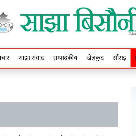
Sajha Bisaunee
e News Portal
िचार
साझा संवाद
सम्पादकीय
खेलकुद
सौंराइ