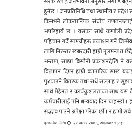
सरकारलाई जनभावना अनुसार अगाडि बढ्न निरन्
हुनेछ । जनप्रतिनिधि तथा स्थानीय र प्रदेश सर
किनभने लोकतान्त्रिक संघीय गणतन्त्
अपरिहार्य छ । यसका साथै कर्णाली प्र
पहिचान गर्दै सामग्रीहरू प्रकाशन गर्ने जिम
लागि निरन्तर खबरदारी हाम्रो मूलमन्त्र त छँद
अन्तमा, साझा बिसौनी प्रकाशनदेखि नै यसल
विज्ञापन दिएर हाम्रो व्यापारिक साख बढ
पु¥याउने वितरक तथा सधैं सल्लाह र सुझाव दिनु
साथै मेहेनत र कार्यकुशलताका साथ यस दैन
कर्मचारीलाई पनि धन्यवाद दिन चाहन्छौं । हा
सद्भाव पाउने अपेक्षा गरेका छौं । र हामी स
प्रकाशित मितिः
२९ असार २०७६, आईतवार १३:३६