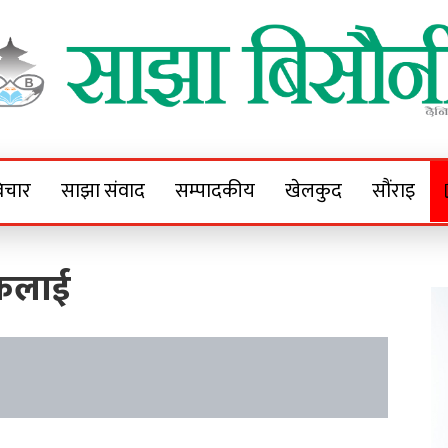
Sajha Bisaunee
e News Portal
िचार
साझा संवाद
सम्पादकीय
खेलकुद
सौंराइ
षकलाई