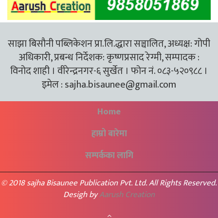
साझा बिसौनी पब्लिकेशन प्रा.लि.द्धारा सञ्चालित, अध्यक्ष: गोपी
अधिकारी, प्रबन्ध निर्देशक: कृष्णप्रसाद रेग्मी, सम्पादक :
विनोद शाही । वीरेन्द्रनगर-६ सुर्खेत । फोन नं. ०८३-५२०९८८ ।
इमेल :
sajha.bisaunee@gmail.com
Home
हाम्रो बारेमा
सम्पर्कका लागि
© 2018 sajha Bisaunee Publication Pvt. Ltd. All Rights Reserved.
Desigh by
Aarush Creation