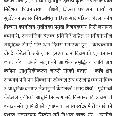
कँडेल मात्र होइन मध्यपश्चिमाञ्चल क्षेत्रीय कृषि निर्देशनालयका
निर्देशक शिवनारायण चौधरी, जिल्ला प्रशासन कार्यालय
सुर्खेतका प्रशासकीय अधिकृत हितप्रसाद पौडेल, जिल्ला कृषि
विकास कार्यालय सुर्खेतका प्रमुख विजयकुमार गिरी लगायत
कर्मचारी, राजनीतिक दलका प्रतिनिधिसहित स्थानीयवासीले
सामूहिक रोपाइँ गरेर धान दिवस मनाएका हुन् । कार्यक्रममा
बोल्दै कँडेलले सबै कृषकहरूमा धान दिवसको शुभकामना
व्यक्त गरे । उनले मुलुकको आर्थिक समृद्धिका लागि अब
कृषिमा आधुनिकीकरण जरुरी रहेको बताए । कृषि क्षेत्र
राज्यको पनि प्राथमिकतामा रहेकाले अब यसलाई व्यवसायिक
र आधुनिक बनाएर लैजानुपर्ने कँडेलको भनाइ थियो । पूर्वमन्त्री
कँडेलले कृषिको आधुनिकीकरण गर्दै किसानलाई व्यवसायी
बनाउनसके कृषि क्षेत्रले युवाहरूका लागि स्वदेशमै रोजगारीको
प्रशस्त अवसरहरू सिर्जना गर्ने विश्वास व्यक्त गरे । ‘हामीले