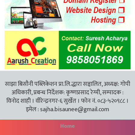
साझा बिसौनी पब्लिकेशन प्रा.लि.द्धारा सञ्चालित, अध्यक्ष: गोपी
अधिकारी, प्रबन्ध निर्देशक: कृष्णप्रसाद रेग्मी, सम्पादक :
विनोद शाही । वीरेन्द्रनगर-६ सुर्खेत । फोन नं. ०८३-५२०९८८ ।
इमेल :
sajha.bisaunee@gmail.com
Home