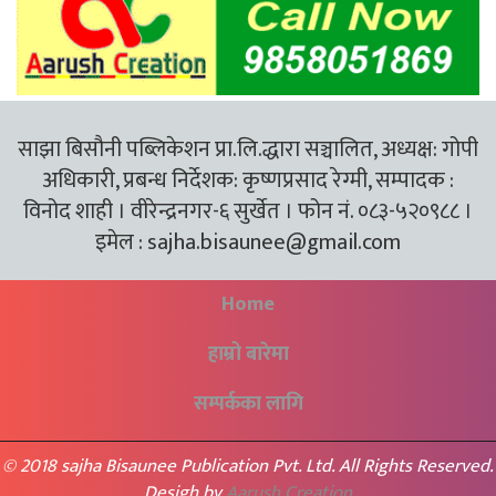
साझा बिसौनी पब्लिकेशन प्रा.लि.द्धारा सञ्चालित, अध्यक्ष: गोपी
अधिकारी, प्रबन्ध निर्देशक: कृष्णप्रसाद रेग्मी, सम्पादक :
विनोद शाही । वीरेन्द्रनगर-६ सुर्खेत । फोन नं. ०८३-५२०९८८ ।
इमेल :
sajha.bisaunee@gmail.com
Home
हाम्रो बारेमा
सम्पर्कका लागि
© 2018 sajha Bisaunee Publication Pvt. Ltd. All Rights Reserved.
Desigh by
Aarush Creation