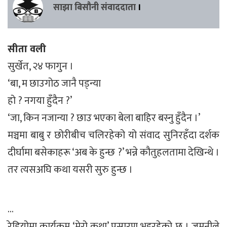
साझा बिसौनी संवाददाता
।
सीता वली
सुर्खेत, २४ फागुन ।
‘बा, म छाउगोठ जानै पड्न्या
हो ? नगया हुँदैन ?’
‘जा, किन नजान्या ? छाउ भएका बेला बाहिर बस्नु हुँदैन ।’
मञ्चमा बाबु र छोरीबीच चलिरहेको यो संवाद सुनिरहँदा दर्शक
दीर्घामा बसेकाहरू ‘अब के हुन्छ ?’ भन्ने कौतुहलतामा देखिन्थे ।
तर त्यसअघि कथा यसरी सुरु हुन्छ ।
…
रेडियोमा कार्यक्रम ‘मेरो कथा’ प्रसारण भइरहेको छ । जमुनीले