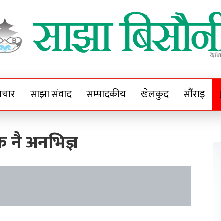
Sajha Bisaunee
e News Portal
िचार
साझा संवाद
सम्पादकीय
खेलकुद
सौंराइ
क नै अनभिज्ञ