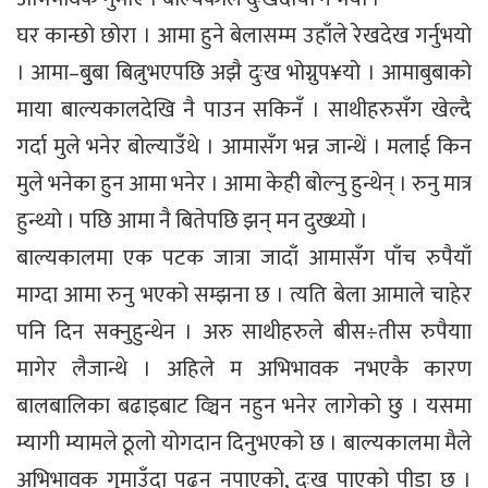
घर कान्छो छोरा । आमा हुने बेलासम्म उहाँले रेखदेख गर्नुभयो
। आमा–बुुबा बित्नुभएपछि अझै दुःख भोग्नुप¥यो । आमाबुबाको
माया बाल्यकालदेखि नै पाउन सकिनँ । साथीहरुसँग खेल्दै
गर्दा मुले भनेर बोल्याउँथे । आमासँग भन्न जान्थें । मलाई किन
मुले भनेका हुन आमा भनेर । आमा केही बोल्नु हुन्थेन् । रुनु मात्र
हुन्थ्यो । पछि आमा नै बितेपछि झन् मन दुख्थ्यो ।
बाल्यकालमा एक पटक जात्रा जादाँ आमासँग पाँच रुपैयाँ
माग्दा आमा रुनु भएको सम्झना छ । त्यति बेला आमाले चाहेर
पनि दिन सक्नुहुन्थेन । अरु साथीहरुले बीस÷तीस रुपैयाा
मागेर लैजान्थे । अहिले म अभिभावक नभएकै कारण
बालबालिका बढाइबाट व्ञ्चिन नहुन भनेर लागेको छु । यसमा
म्यागी म्यामले ठूलो योगदान दिनुभएको छ । बाल्यकालमा मैले
अभिभावक गुमाउँदा पढ्न नपाएको, दुःख पाएको पीडा छ ।