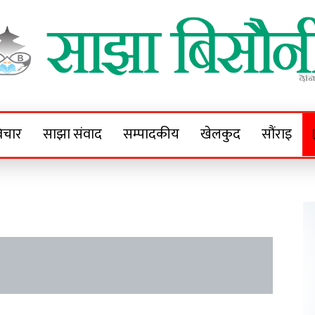
Sajha Bisaunee
e News Portal
िचार
साझा संवाद
सम्पादकीय
खेलकुद
सौंराइ