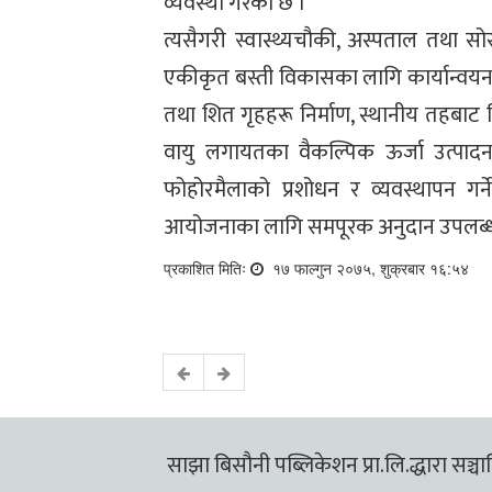
व्यवस्था गरेको छ ।
त्यसैगरी स्वास्थ्यचौकी, अस्पताल तथा सोसँग
एकीकृत बस्ती विकासका लागि कार्यान्वय
तथा शित गृहहरू निर्माण, स्थानीय तहबाट न
वायु लगायतका वैकल्पिक ऊर्जा उत्पादन
फोहोरमैलाको प्रशोधन र व्यवस्थापन गर
आयोजनाका लागि समपूरक अनुदान उपलब्ध 
प्रकाशित मितिः
१७ फाल्गुन २०७५, शुक्रबार १६:५४
साझा बिसौनी पब्लिकेशन प्रा.लि.द्धारा सञ्चालि