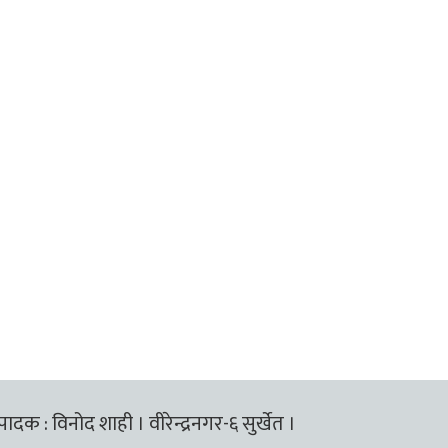
्पादक : विनोद शाही । वीरेन्द्रनगर-६ सुर्खेत ।