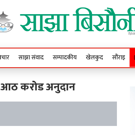
Sajha Bisaunee
e News Portal
िचार
साझा संवाद
सम्पादकीय
खेलकुद
सौंराइ
े आठ करोड अनुदान