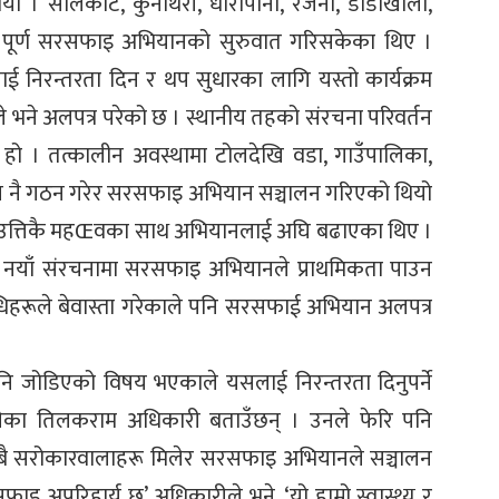
 । सालकोट, कुनाथरी, धारापानी, रजेना, डाँडाखाली,
े पूर्ण सरसफाइ अभियानको सुरुवात गरिसकेका थिए ।
ई निरन्तरता दिन र थप सुधारका लागि यस्तो कार्यक्रम
 भने अलपत्र परेको छ । स्थानीय तहको संरचना परिवर्तन
ो । तत्कालीन अवस्थामा टोलदेखि वडा, गाउँपालिका,
ञ्जाल नै गठन गरेर सरसफाइ अभियान सञ्चालन गरिएको थियो
पनि उत्तिकै महŒवका साथ अभियानलाई अघि बढाएका थिए ।
ो नयाँ संरचनामा सरसफाइ अभियानले प्राथमिकता पाउन
िहरूले बेवास्ता गरेकाले पनि सरसफाई अभियान अलपत्र
पनि जोडिएको विषय भएकाले यसलाई निरन्तरता दिनुपर्ने
गेका तिलकराम अधिकारी बताउँछन् । उनले फेरि पनि
सबै सरोकारवालाहरू मिलेर सरसफाइ अभियानले सञ्चालन
ाइ अपरिहार्य छ’ अधिकारीले भने, ‘यो हाम्रो स्वास्थ्य र