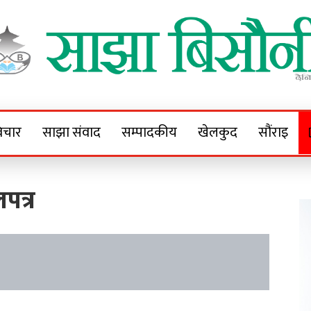
Sajha Bisaunee
e News Portal
िचार
साझा संवाद
सम्पादकीय
खेलकुद
सौंराइ
त्र