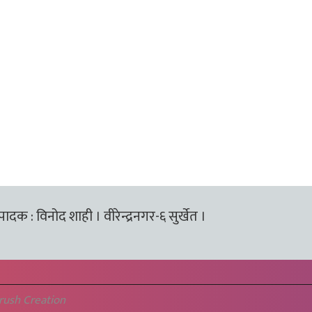
्पादक : विनोद शाही । वीरेन्द्रनगर-६ सुर्खेत ।
rush Creation