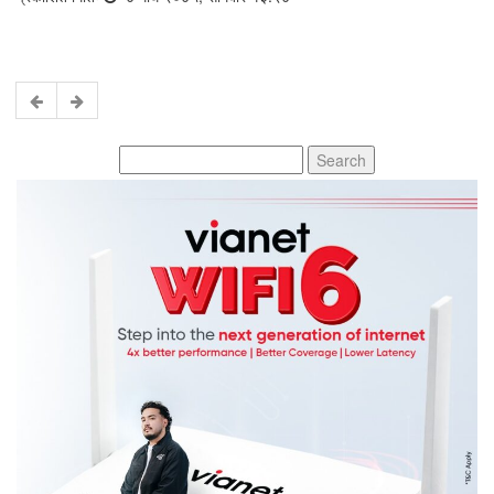
Search
for: