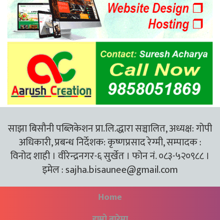
साझा बिसौनी पब्लिकेशन प्रा.लि.द्धारा सञ्चालित, अध्यक्ष: गोपी
अधिकारी, प्रबन्ध निर्देशक: कृष्णप्रसाद रेग्मी, सम्पादक :
विनोद शाही । वीरेन्द्रनगर-६ सुर्खेत । फोन नं. ०८३-५२०९८८ ।
इमेल :
sajha.bisaunee@gmail.com
Home
हाम्रो बारेमा