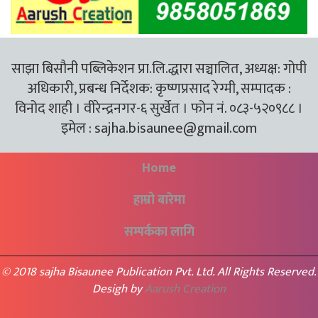
साझा बिसौनी पब्लिकेशन प्रा.लि.द्धारा सञ्चालित, अध्यक्ष: गोपी
अधिकारी, प्रबन्ध निर्देशक: कृष्णप्रसाद रेग्मी, सम्पादक :
विनोद शाही । वीरेन्द्रनगर-६ सुर्खेत । फोन नं. ०८३-५२०९८८ ।
इमेल :
sajha.bisaunee@gmail.com
Home
हाम्रो बारेमा
सम्पर्कका लागि
© 2018 sajha Bisaunee Publication Pvt. Ltd. All Rights Reserved.
Desigh by
Aarush Creation