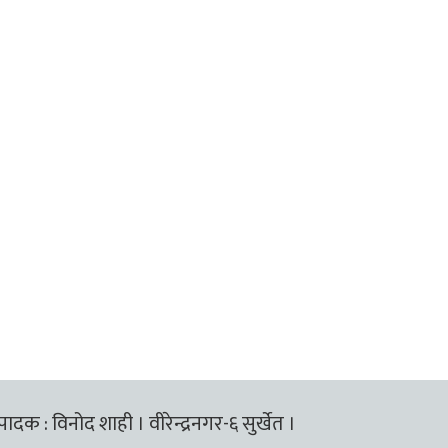
्पादक : विनोद शाही । वीरेन्द्रनगर-६ सुर्खेत ।