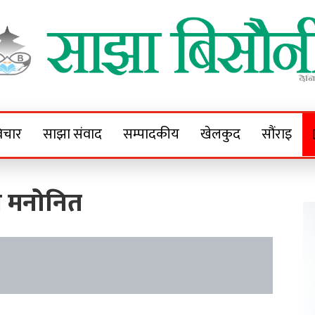
Sajha Bisaunee
e News Portal
िचार
साझा संवाद
सम्पादकीय
खेलकुद
सौंराइ
्य मनोनित