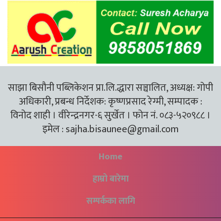
साझा बिसौनी पब्लिकेशन प्रा.लि.द्धारा सञ्चालित, अध्यक्ष: गोपी
अधिकारी, प्रबन्ध निर्देशक: कृष्णप्रसाद रेग्मी, सम्पादक :
विनोद शाही । वीरेन्द्रनगर-६ सुर्खेत । फोन नं. ०८३-५२०९८८ ।
इमेल :
sajha.bisaunee@gmail.com
Home
हाम्रो बारेमा
सम्पर्कका लागि