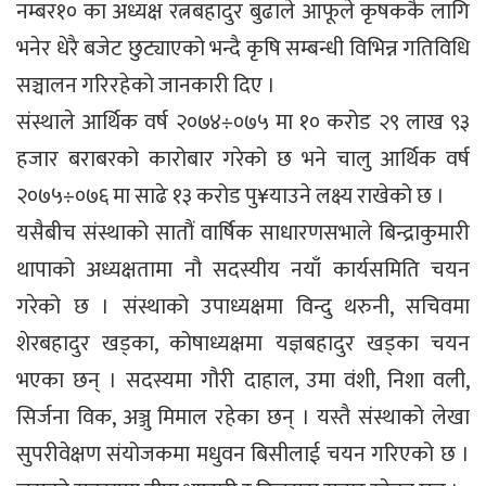
नम्बर१० का अध्यक्ष रत्नबहादुर बुढाले आफूले कृषककै लागि
भनेर धेरै बजेट छुट्याएको भन्दै कृषि सम्बन्धी विभिन्न गतिविधि
सञ्चालन गरिरहेको जानकारी दिए ।
संस्थाले आर्थिक वर्ष २०७४÷०७५ मा १० करोड २९ लाख ९३
हजार बराबरको कारोबार गरेको छ भने चालु आर्थिक वर्ष
२०७५÷०७६ मा साढे १३ करोड पु¥याउने लक्ष्य राखेको छ ।
यसैबीच संस्थाको सातौं वार्षिक साधारणसभाले बिन्द्राकुमारी
थापाको अध्यक्षतामा नौ सदस्यीय नयाँ कार्यसमिति चयन
गरेको छ । संस्थाको उपाध्यक्षमा विन्दु थरुनी, सचिवमा
शेरबहादुर खड्का, कोषाध्यक्षमा यज्ञबहादुर खड्का चयन
भएका छन् । सदस्यमा गौरी दाहाल, उमा वंशी, निशा वली,
सिर्जना विक, अञ्जु मिमाल रहेका छन् । यस्तै संस्थाको लेखा
सुपरीवेक्षण संयोजकमा मधुवन बिसीलाई चयन गरिएको छ ।