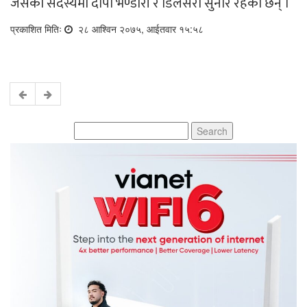
जसको सदस्यमा दीपा भण्डारी र डिलसरा सुनार रहेका छन् ।
प्रकाशित मितिः
२८ आश्विन २०७५, आईतवार १५:५८
Search
for: