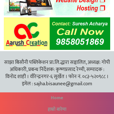
साझा बिसौनी पब्लिकेशन प्रा.लि.द्धारा सञ्चालित, अध्यक्ष: गोपी
अधिकारी, प्रबन्ध निर्देशक: कृष्णप्रसाद रेग्मी, सम्पादक :
विनोद शाही । वीरेन्द्रनगर-६ सुर्खेत । फोन नं. ०८३-५२०९८८ ।
इमेल :
sajha.bisaunee@gmail.com
Home
हाम्रो बारेमा