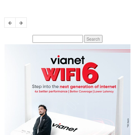
Search
for: