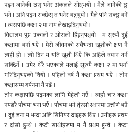
पढ्न जानेकी छस् भनेर अंकलले सोध्नुभयो । मैले जानेकी छु
भनें । अनि पढ्न सक्छेस् त भनेर भन्नुभुयो । मैले पनि सक्छु भनें
। त्यसपछि कक्षा २ मा नाम लेखाइदिनुभयो ।
विद्यालय पुग्न उकालो र ओरालो हिँड्नुपथ्र्यो । म सुरुमै दुई
कक्षामा भर्ना भएँ । मेरो जीवनको सबैभन्दा खुशीको क्षण नै
त्यही हो । त्यो दिन म यति खुशी थिएँ कि अहिले वयान गर्न
सक्दिनँ । उमेर धेरै भएकाले मलाई सुरुमै कक्षा २ मा भर्ना
गरिदिनुभएको थियो । पहिलो वर्ष नै कक्षा प्रथम भएँ । तीन
कक्षासम्म गर्पनमा नै पढें ।
तीन कक्षापछि पढ्नका लागि मेहेली गएँ । त्यहाँ चार कक्षा
नपढेरै पाँचमा भर्ना भएँ । पाँचमा भने ते्रसो स्थानमा उत्तीर्ण भएँ
। दुुई जना म भन्दा अलि सिनियर दाइहरू थिए । उनीहरू प्रथम
र दोस्रो हुन्थे । केटी साथीहरूमा म नै प्रथम हुन्थें । केटा