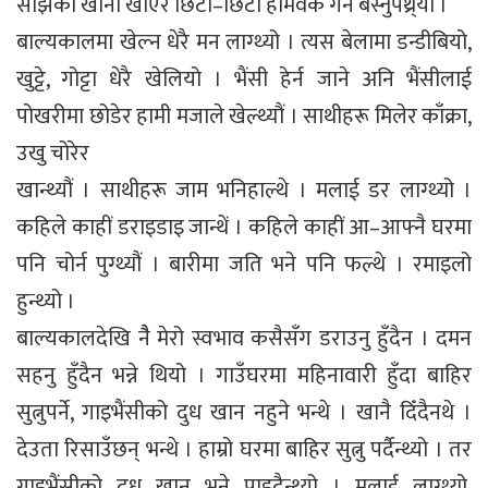
साँझको खाना खाएर छिटो–छिटो होमवर्क गर्न बस्नुपथ्र्यो ।
बाल्यकालमा खेल्न धेरै मन लाग्थ्यो । त्यस बेलामा डन्डीबियो,
खुट्टे, गोट्टा धेरै खेलियो । भैंसी हेर्न जाने अनि भैंसीलाई
पोखरीमा छोडेर हामी मजाले खेल्थ्यौं । साथीहरू मिलेर काँक्रा,
उखु चोरेर
खान्थ्यौं । साथीहरू जाम भनिहाल्थे । मलाई डर लाग्थ्यो ।
कहिले काहीं डराइडाइ जान्थें । कहिले काहीं आ–आफ्नै घरमा
पनि चोर्न पुग्थ्यौं । बारीमा जति भने पनि फल्थे । रमाइलो
हुन्थ्यो ।
बाल्यकालदेखि नैै मेरो स्वभाव कसैसँग डराउनु हुँदैन । दमन
सहनु हुँदैन भन्ने थियो । गाउँघरमा महिनावारी हुँदा बाहिर
सुत्नुपर्ने, गाइभैंसीको दुध खान नहुने भन्थे । खानै दिँदैनथे ।
देउता रिसाउँछन् भन्थे । हाम्रो घरमा बाहिर सुत्नु पर्दैन्थ्यो । तर
गाइभैंसीको दुध खान भने पाइदैन्थ्यो । मलाई लाग्थ्यो,