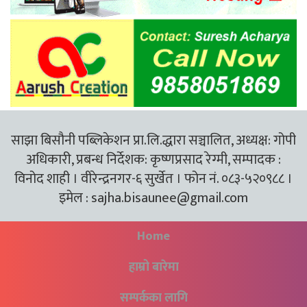
साझा बिसौनी पब्लिकेशन प्रा.लि.द्धारा सञ्चालित, अध्यक्ष: गोपी
अधिकारी, प्रबन्ध निर्देशक: कृष्णप्रसाद रेग्मी, सम्पादक :
विनोद शाही । वीरेन्द्रनगर-६ सुर्खेत । फोन नं. ०८३-५२०९८८ ।
इमेल :
sajha.bisaunee@gmail.com
Home
हाम्रो बारेमा
सम्पर्कका लागि