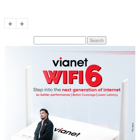
Search
for: