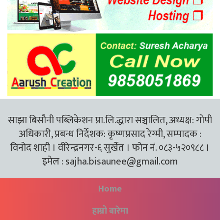
साझा बिसौनी पब्लिकेशन प्रा.लि.द्धारा सञ्चालित, अध्यक्ष: गोपी
अधिकारी, प्रबन्ध निर्देशक: कृष्णप्रसाद रेग्मी, सम्पादक :
विनोद शाही । वीरेन्द्रनगर-६ सुर्खेत । फोन नं. ०८३-५२०९८८ ।
इमेल :
sajha.bisaunee@gmail.com
Home
हाम्रो बारेमा