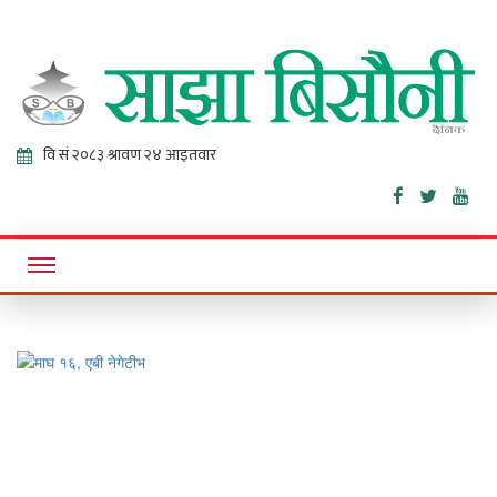
Sajha
Online News Portal
Bisaunee