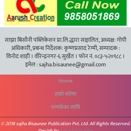
साझा बिसौनी पब्लिकेशन प्रा.लि.द्धारा सञ्चालित, अध्यक्ष: गोपी
अधिकारी, प्रबन्ध निर्देशक: कृष्णप्रसाद रेग्मी, सम्पादक :
विनोद शाही । वीरेन्द्रनगर-६ सुर्खेत । फोन नं. ०८३-५२०९८८ ।
इमेल :
sajha.bisaunee@gmail.com
Home
हाम्रो बारेमा
सम्पर्कका लागि
© 2018 sajha Bisaunee Publication Pvt. Ltd. All Rights Reserved.
Desigh by
Aarush Creation