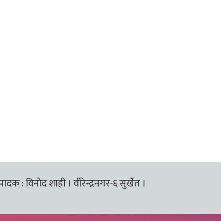
्पादक : विनोद शाही । वीरेन्द्रनगर-६ सुर्खेत ।