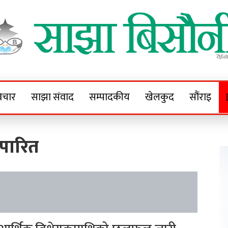
Sajha Bisaunee
e News Portal
िचार
साझा संवाद
सम्पादकीय
खेलकुद
सौंराइ
 पारित